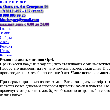
КЛЮЧЕЙ.нет
г. Омск ул. 4-я Северная 96
+7(3812) 497 - 137 (теле2)
8 908 800 99 25
klucheynet@gmail.com
каждый день с 6:00 до 24:00
Главная
Замки
Сейфы
Авто
Ремонт
Цены
Контакты
Ремонт замка зажигания Opel.
Практически каждый владелец авто сталкивался с очень сложно
Первое что приходит на ум - это поменять замок зажигания. И в
происходит на автомобилях старше 9 лет.
Чаще всего в ремонт о
При первых признаках износа замка, Вам стоит сразу же обрати
является более дешевым способом привести замок в чувства. Но 
проведут этот ремонт, замок будет абсолютно исправный и сост
лезвия ключа.