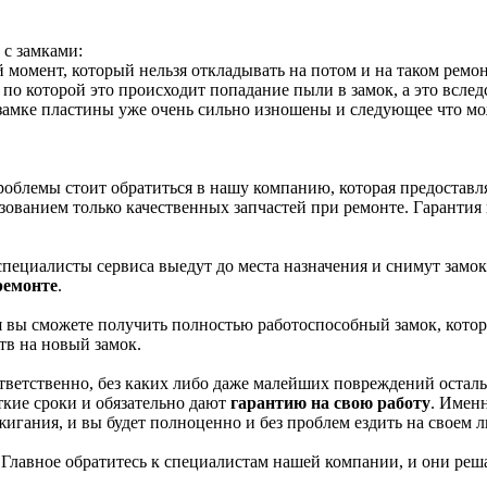
 с замками:
 момент, который нельзя откладывать на потом и на таком ремон
 по которой это происходит попадание пыли в замок, а это вслед
в замке пластины уже очень сильно изношены и следующее что мож
облемы стоит обратиться в нашу компанию, которая предоставл
ьзованием только качественных запчастей при ремонте. Гаранти
специалисты сервиса выедут до места назначения и снимут замок
ремонте
.
 вы сможете получить полностью работоспособный замок, которы
тв на новый замок.
ответственно, без каких либо даже малейших повреждений оста
ткие сроки и обязательно дают
гарантию на свою работу
. Именн
ажигания, и вы будет полноценно и без проблем ездить на своем
. Главное обратитесь к специалистам нашей компании, и они реш